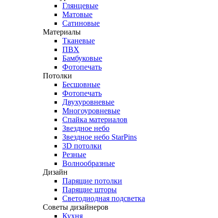
Глянцевые
Матовые
Сатиновые
Материалы
Тканевые
ПВХ
Бамбуковые
Фотопечать
Потолки
Бесшовные
Фотопечать
Двухуровневые
Многоуровневые
Спайка материалов
Звездное небо
Звездное небо StarPins
3D потолки
Резные
Волнообразные
Дизайн
Парящие потолки
Парящие шторы
Светодиодная подсветка
Советы дизайнеров
Кухня