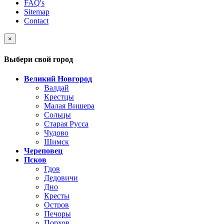
FAQ's
Sitemap
Contact
×
Выбери свой город
Великий Новгород
Валдай
Крестцы
Малая Вишера
Сольцы
Старая Русса
Чудово
Шимск
Череповец
Псков
Гдов
Дедовичи
Дно
Кресты
Остров
Печоры
Порхов