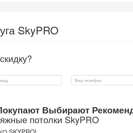
Луга SkyPRO
скидку?
Покупают
Выбирают
Рекомен
тяжные потолки
SkyPRO
ЬКО SKYPRO!