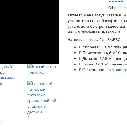
Общая площ
Отзыв:
Меня зовут Наталья. М
установили во всей квартире, 
установили быстро и качестве
нашим друзьям и знакомым.
Натяжные потолки Луга SkyPRO:
2
Уборная: 6,1 м
глянцев
2
Прихожая: 14,6 м
белы
2
Детская: 17,9 м
глянце
2
Кухня: 12,1 м
белые м
Освещение:
светодиод