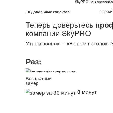
SkyPRO. Мы превзойд
2
0
Довольных клиентов
0
КМ
Теперь доверьтесь
про
компании
SkyPRO
Утром звонок – вечером потолок. Э
Раз:
Бесплатный
замер
0
минут