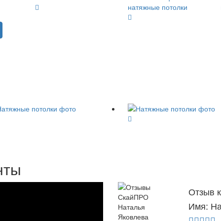
нты
Отзыв 
Имя: Н