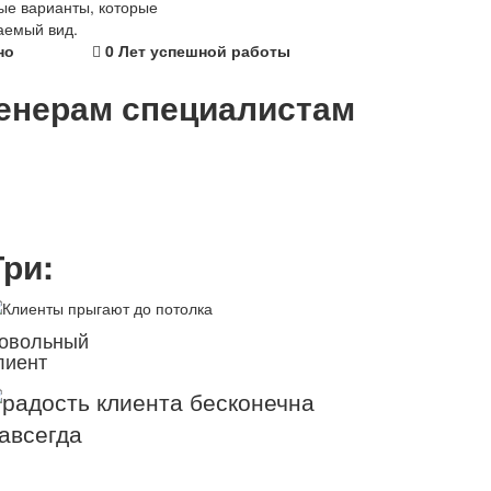
ые варианты, которые
аемый вид.
но
0
Лет успешной работы
енерам
специалистам
Три:
овольный
лиент
авсегда