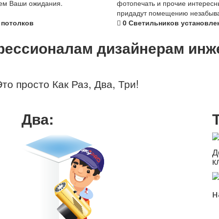
ем Ваши ожидания.
фотопечать и прочие интересн
придадут помещению незабыв
потолков
0
Светильников установле
фессионалам
дизайнерам
инж
то просто Как Раз, Два, Три!
Два:
Д
к
н