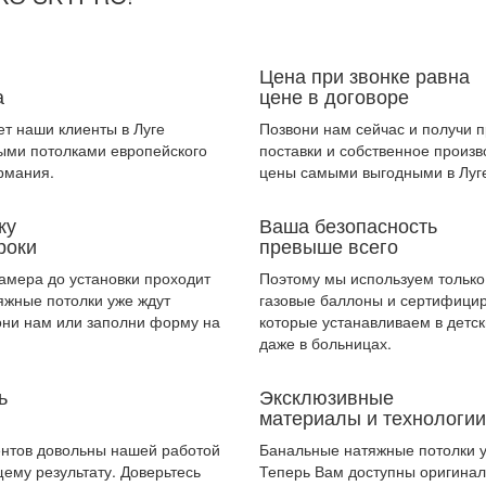
Цена при звонке равна
а
цене в договоре
ет наши клиенты в Луге
Позвони нам сейчас и получи 
ыми потолками европейского
поставки и собственное произ
рмания.
цены самыми выгодными в Луг
ку
Ваша безопасность
роки
превыше всего
амера до установки проходит
Поэтому мы используем тольк
тяжные потолки уже ждут
газовые баллоны и сертифици
они нам или заполни форму на
которые устанавливаем в детск
даже в больницах.
ь
Эксклюзивные
материалы и технологии
ентов довольны нашей работой
Банальные натяжные потолки у
ему результату. Доверьтесь
Теперь Вам доступны оригинал