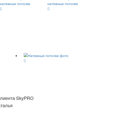
клиента SkyPRO
аталья